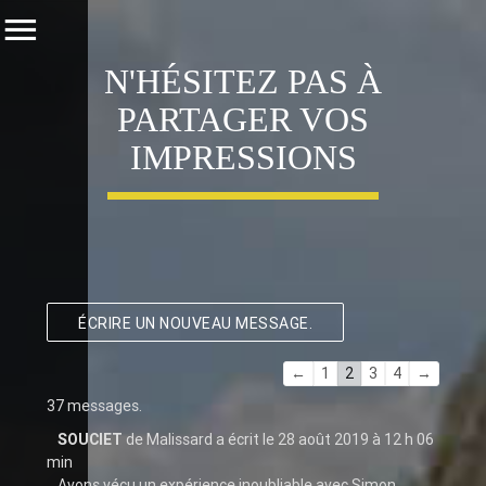
N'HÉSITEZ PAS À
PARTAGER VOS
IMPRESSIONS
Navigation
←
1
2
3
4
→
dans
37 messages.
la
SOUCIET
de
Malissard
a écrit le
28 août 2019
à
12 h 06
liste
min
du
Avons vécu un expérience inoubliable avec Simon