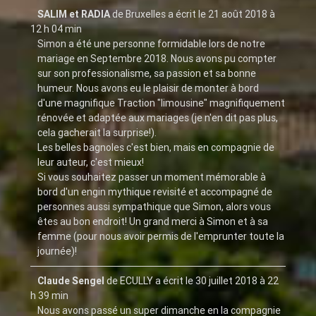
SALIM et RADIA
de
Bruxelles
a écrit le
21 août 2018
à
12 h 04 min
Simon a été une personne formidable lors de notre
mariage en Septembre 2018. Nous avons pu compter
sur son professionalisme, sa passion et sa bonne
humeur. Nous avons eu le plaisir de monter à bord
d'une magnifique Traction "limousine" magnifiquement
rénovée et adaptée aux mariages (je n'en dit pas plus,
cela gacherait la surprise!).
Les belles bagnoles c'est bien, mais en compagnie de
leur auteur, c'est mieux!
Si vous souhaitez passer un moment mémorable à
bord d'un engin mythique revisité et accompagné de
personnes aussi sympathique que Simon, alors vous
êtes au bon endroit! Un grand merci à Simon et à sa
femme (pour nous avoir permis de l'emprunter toute la
journée)!
Claude Sengel
de
ECULLY
a écrit le
30 juillet 2018
à
22
h 39 min
Nous avons passé un super dimanche en la compagnie