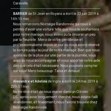
Caravelle.
BARRIER
de
St Jean en Royans
a écrit le
23 juin 2019
à
14 h 15 min
Nous remercions Nostalgie Randonnée qui nous a
permis d'avoir une voiture telle que nous le souhaitions
pour notre mariage, nous avons pu la décorer un peu
par la fleuriste . Merci de votre gentillesse et
professionnalisme depuis le jour où nous avons réservé
la voiture jusqu'au jour de notre mariage. Bien que nous
ayons eu de la pluie sur une partie de la journée, vous
avez su nous accompagner et nous apporter votre aide
dès que cela était nécessaire. Nous pouvions compter
sur vous! Merci beaucoup. Tania et Arnaud
Alexandre et Adeline
de
Irigny
a écrit le
24 mai 2019
à
23 h 01 min
Notre rêve était de nous marier dans un Citroën
DS...après avoir longuement cherché, nous avions failli
abandonner, et finalement, nous l'avons trouvée chez
Nostalgie Randonnée.