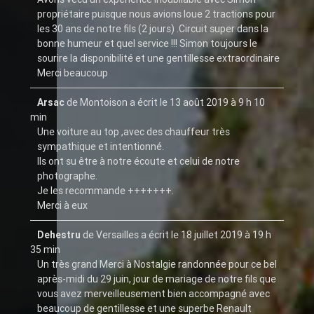
livre
propriétaire puisque nous avions loue 2 tractions pour
d’or
les 30 ans de notre fils (2 jours) .Circuit super dans la
bonne humeur et quel service !!! Simon toujours le
sourire la disponibilité et une gentillesse extraordinaire
Merci beaucoup
Arsac
de
Montoison
a écrit le
13 août 2019
à
9 h 10
min
Une voiture au top ,avec des chauffeur très
sympathique et intentionné.
Ils ont su être à notre écoute et celui de notre
photographe.
Je les recommande +++++++.
Merci à eux
Dehestru
de
Versailles
a écrit le
18 juillet 2019
à
19 h
35 min
Un très grand Merci à Nostalgie randonnée pour ce bel
après-midi du 29 juin, jour de mariage de notre fils que
vous avez merveilleusement bien accompagné avec
beaucoup de gentillesse et une superbe Renault