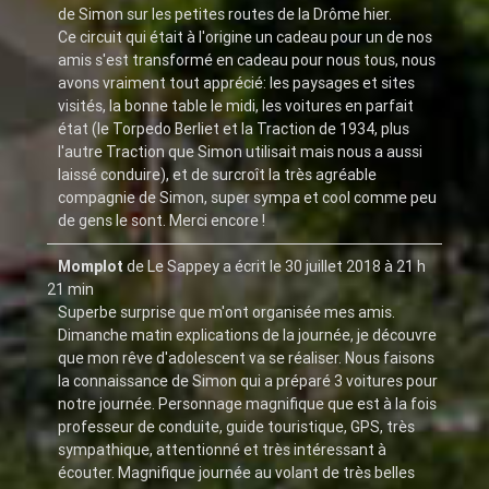
de Simon sur les petites routes de la Drôme hier.
Ce circuit qui était à l'origine un cadeau pour un de nos
amis s'est transformé en cadeau pour nous tous, nous
avons vraiment tout apprécié: les paysages et sites
visités, la bonne table le midi, les voitures en parfait
état (le Torpedo Berliet et la Traction de 1934, plus
l'autre Traction que Simon utilisait mais nous a aussi
laissé conduire), et de surcroît la très agréable
compagnie de Simon, super sympa et cool comme peu
de gens le sont. Merci encore !
Momplot
de
Le Sappey
a écrit le
30 juillet 2018
à
21 h
21 min
Superbe surprise que m'ont organisée mes amis.
Dimanche matin explications de la journée, je découvre
que mon rêve d'adolescent va se réaliser. Nous faisons
la connaissance de Simon qui a préparé 3 voitures pour
notre journée. Personnage magnifique que est à la fois
professeur de conduite, guide touristique, GPS, très
sympathique, attentionné et très intéressant à
écouter. Magnifique journée au volant de très belles