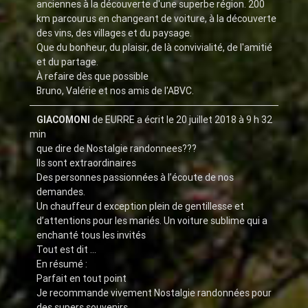
anciennes à la découverte d'une superbe région. 200
km parcourus en changeant de voiture, à la découverte
des vins, des villages et du paysage.
Que du bonheur, du plaisir, de là convivialité, de l'amitié
et du partage.
À refaire dès que possible
Bruno, Valérie et nos amis de l'ABVC.
GIACOMONI
de
EURRE
a écrit le
20 juillet 2018
à
9 h 32
min
que dire de Nostalgie randonnees???
Ils sont extraordinaires
Des personnes passionnées à l’écoute de nos
demandes.
Un chauffeur d exception plein de gentillesse et
d’attentions pour les mariés. Un voiture sublime qui a
enchanté tous les invités
Tout est dit ...
En résumé :
Parfait en tout point
Je recommande vivement Nostalgie randonnées pour
des supers souvenirs ...