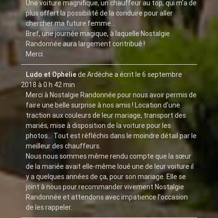
Une voiture magnifique, un chauffeur au top, qui m'a de
plus offert la possibilité de la conduire pour aller
chercher ma future femme...
Bref, une journée magique, à laquelle Nostalgie
Randonnée aura largement contribué !
Merci.
Ludo et Ophélie
de
Ardèche
a écrit le
6 septembre
2018
à
0 h 42 min
Merci à Nostalgie Randonnée pour nous avoir permis de
faire une belle surprise à nos amis ! Location d'une
traction aux couleurs de leur mariage, transport des
mariés, mise à disposition de la voiture pour les
photos... Tout est réfléchis dans le moindre détail par le
meilleur des chauffeurs.
Nous nous sommes même rendu compte que la sœur
de la mariée avait elle-même loué une de leur voiture il
y a quelques années de ça, pour son mariage. Elle se
joint à nous pour recommander vivement Nostalgie
Randonnée et attendons avec impatience l'occasion
de les rappeler.