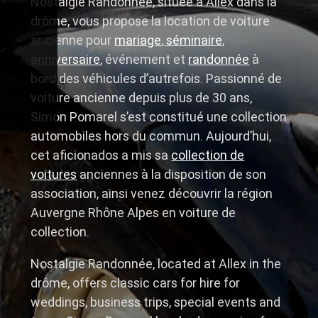
Nostalgie Randonnée, située à Allex dans la
drôme, vous propose la location de voiture
ancienne pour
mariage
,
séminaire
,
anniversaire
, événement et
randonnée
à
bord des véhicules d’autrefois. Passionné de
voiture ancienne depuis plus de 30 ans,
Simon Pomarel s’est constitué une collection
automobiles hors du commun. Aujourd’hui,
cet aficionados a mis sa
collection de
voitures
anciennes à la disposition de son
association, ainsi venez découvrir la région
Auvergne Rhône Alpes en voiture de
collection.
Nostalgie Randonnée, located at Allex in the
drôme, offers classic cars for hire for
weddings, business trips, special events and